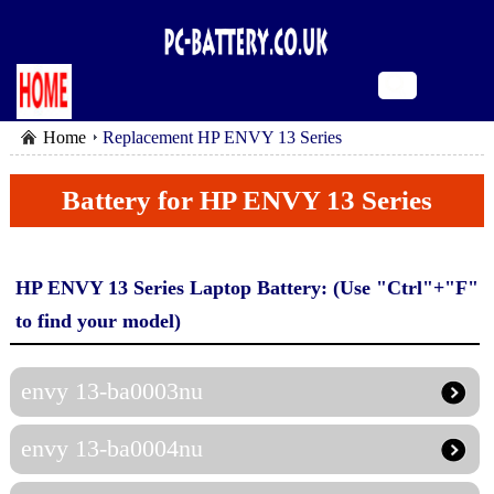
Home
Replacement HP ENVY 13 Series
Battery for HP ENVY 13 Series
HP ENVY 13 Series Laptop Battery: (Use "Ctrl"+"F"
to find your model)
envy 13-ba0003nu
envy 13-ba0004nu